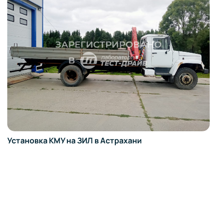
ановка КМУ на ЗИЛ в Астрахани
Уст