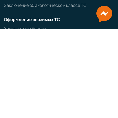
Заключение об экологическом классе ТС
Оформление ввозимых ТС
Заказ авто из Японии
Заказ авто из Кореи
ЭПТС
СБКТС
ЗОЕТС
ЭПСМ
Политика конфиденциальности
GRAMPUS
Сайт разработан