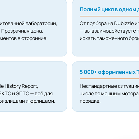
Полный цикл в одном 
итованной лаборатории,
От подбора на Dubizzle и
 Прозрачная цена,
— вы взаимодействуете т
ментов в сторонние
искать таможенного брок
5 000+ оформленных Т
 History Report,
Нестандартные ситуации
КТС и ЭПТС — всё для
числе по мощным мотора
 физлицами и юрлицами.
порядке.