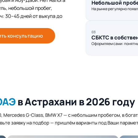
бая и Абу-Даби. Нет налога
Небольшой пробе
ль, небольшой пробег,
На рынке регулярно появл
: 30–45 дней от выкупа до
03
ить консультацию
СБКТС в собстве
Оформляем сами: понятны
ОАЭ
в Астрахани в 2026 году
00, Mercedes G-Class, BMW X7 — с небольшим пробегом, в бога
вьте заявку на подбор — пришлём варианты под Ваши параме