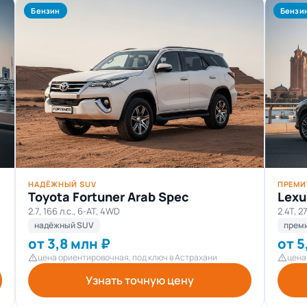
Бензин
Бензи
НАДЁЖНЫЙ SUV
ПРЕМИ
Toyota Fortuner Arab Spec
Lexu
2.7, 166 л.с., 6-AT, 4WD
2.4T, 2
надёжный SUV
прем
от 3,8 млн ₽
от 5
цена ориентировочная, под ключ в Астрахани
цена
Узнать точную цену