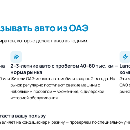
зывать авто из ОАЭ
ратов, которые делают ввоз выгодным.
на
2–3-летние авто с пробегом 40–80 тыс. км —
Land
норма рынка
ком
0 или
Жители ОАЭ меняют автомобили каждые 2–4 года. На
Эти 
рынок регулярно поступают свежие машины с
ОАЭ 
в
небольшим пробегом — ухоженные, с дилерской
рынк
историей обслуживания.
тает в вашу пользу
а влияет на кондиционер и резину — проверяем по специальному ч