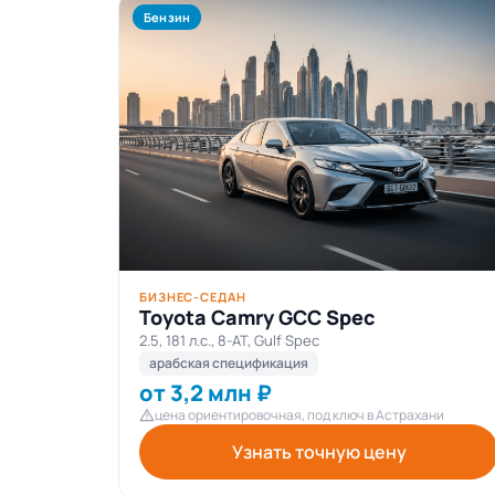
Бензин
БИЗНЕС-СЕДАН
Toyota Camry GCC Spec
2.5, 181 л.с., 8-AT, Gulf Spec
арабская спецификация
от 3,2 млн ₽
цена ориентировочная, под ключ в Астрахани
Узнать точную цену