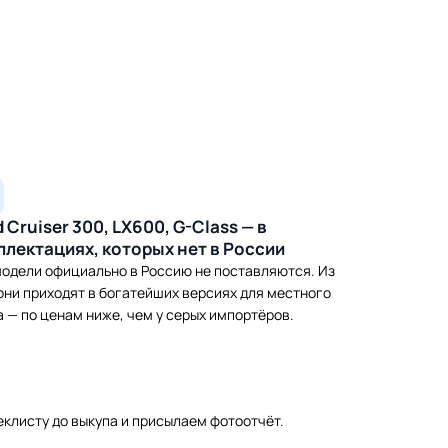
 Cruiser 300, LX600, G-Class — в
плектациях, которых нет в России
модели официально в Россию не поставляются. Из
они приходят в богатейших версиях для местного
а — по ценам ниже, чем у серых импортёров.
еклисту до выкупа и присылаем фотоотчёт.