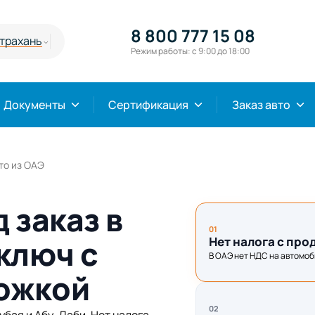
8 800 777 15 08
трахань
Режим работы: с 9:00 до 18:00
Документы
Сертификация
Заказ авто
то из ОАЭ
 заказ в
01
ключ с
Нет налога с про
В ОАЭ нет НДС на автомоб
ожкой
02