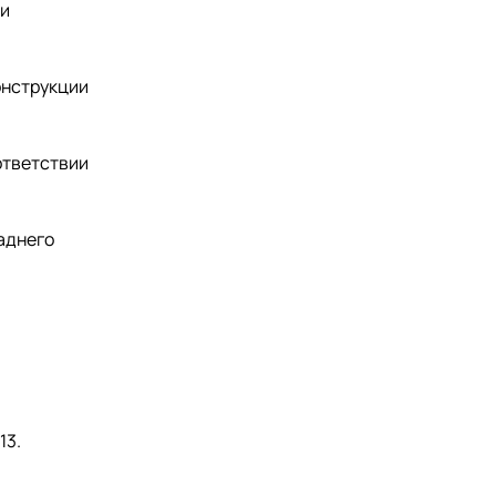
ми
онструкции
ответствии
аднего
13.