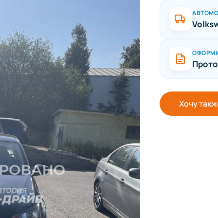
АВТОМ
Volks
ОФОРМ
Прото
Хочу такж