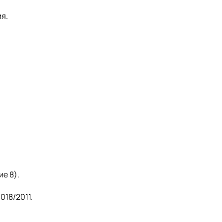
я.
е 8).
018/2011.