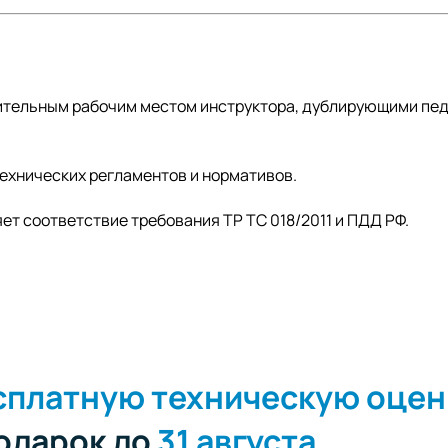
ительным рабочим местом инструктора, дублирующими пе
хнических регламентов и нормативов.
т соответствие требования ТР ТС 018/2011 и ПДД РФ.
сплатную техническую оцен
подарок до
31 августа