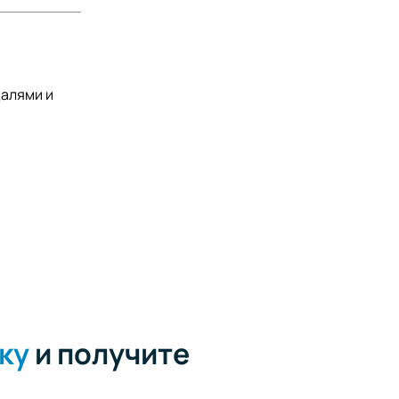
далями и
ку
и получите