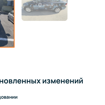
ановленных изменений
довании