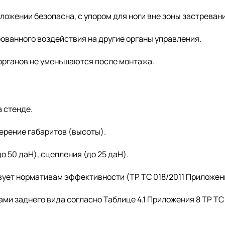
ложении безопасна, с упором для ноги вне зоны застревани
ванного воздействия на другие органы управления.
рганов не уменьшаются после монтажа.
 стенде.
ерение габаритов (высоты).
о 50 даН), сцепления (до 25 даН).
ует нормативам эффективности (ТР ТС 018/2011 Приложени
и заднего вида согласно Таблице 4.1 Приложения 8 ТР ТС 