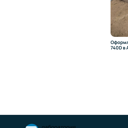
Оформл
13 в
740D в