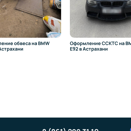
ение обвеса на BMW
Оформление ССКТС на BM
 Астрахани
E92 в Астрахани