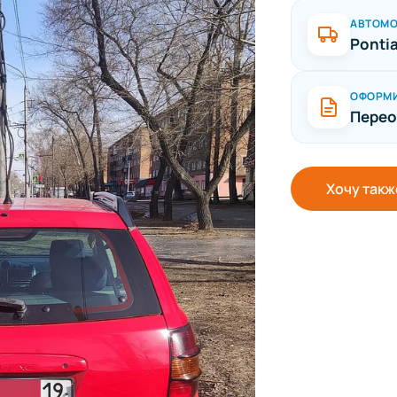
АВТОМ
Pontia
ОФОРМ
Перео
Хочу такж