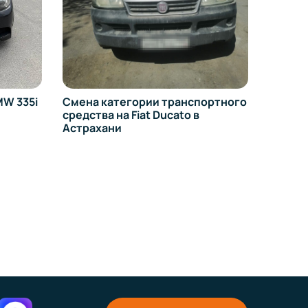
на УРА
W 335i
Смена категории транспортного
средства на Fiat Ducato в
Астрахани