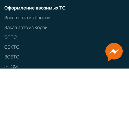
Оформление ввозимых ТС
Заказ авто из Японии
Заказ авто из Кореи
ЭПТС
СБКТС
ЗОЕТС
ЭПСМ
Политика конфиденциальности
GRAMPUS
Сайт разработан
Наименование:
ООО «ТЕСТ-ДРАЙВ»
Юридический адрес:
160000, г. Вологда, ул. Мира, д. 40, пом. 5