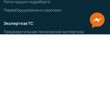
Регистрация гидроборта
Переоборудование в самосвал
Экспертиза ТС
Предварительная техническая экспертиза
Протокол проверки безопасности
Заключение об экологическом классе ТС
Оформление ввозимых ТС
Заказ авто из Японии
Заказ авто из Кореи
ЭПТС
СБКТС
ЗОЕТС